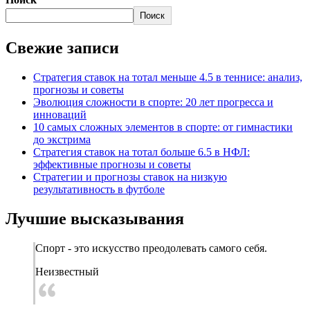
Поиск
Свежие записи
Стратегия ставок на тотал меньше 4.5 в теннисе: анализ,
прогнозы и советы
Эволюция сложности в спорте: 20 лет прогресса и
инноваций
10 самых сложных элементов в спорте: от гимнастики
до экстрима
Стратегия ставок на тотал больше 6.5 в НФЛ:
эффективные прогнозы и советы
Стратегии и прогнозы ставок на низкую
результативность в футболе
Лучшие высказывания
Спорт - это искусство преодолевать самого себя.
Неизвестный