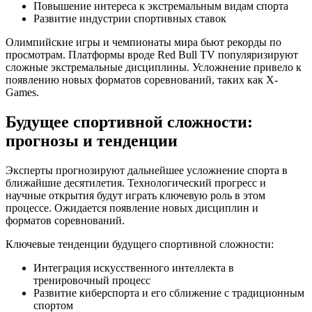
Повышение интереса к экстремальным видам спорта
Развитие индустрии спортивных ставок
Олимпийские игры и чемпионаты мира бьют рекорды по
просмотрам. Платформы вроде Red Bull TV популяризируют
сложные экстремальные дисциплины. Усложнение привело к
появлению новых форматов соревнований, таких как X-
Games.
Будущее спортивной сложности:
прогнозы и тенденции
Эксперты прогнозируют дальнейшее усложнение спорта в
ближайшие десятилетия. Технологический прогресс и
научные открытия будут играть ключевую роль в этом
процессе. Ожидается появление новых дисциплин и
форматов соревнований.
Ключевые тенденции будущего спортивной сложности:
Интеграция искусственного интеллекта в
тренировочный процесс
Развитие киберспорта и его сближение с традиционным
спортом