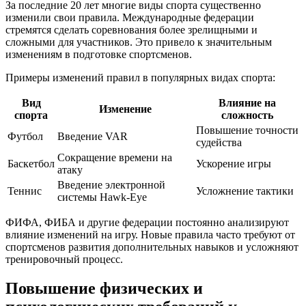
За последние 20 лет многие виды спорта существенно
изменили свои правила. Международные федерации
стремятся сделать соревнования более зрелищными и
сложными для участников. Это привело к значительным
изменениям в подготовке спортсменов.
Примеры изменений правил в популярных видах спорта:
Вид
Влияние на
Изменение
спорта
сложность
Повышение точности
Футбол
Введение VAR
судейства
Сокращение времени на
Баскетбол
Ускорение игры
атаку
Введение электронной
Теннис
Усложнение тактики
системы Hawk-Eye
ФИФА, ФИБА и другие федерации постоянно анализируют
влияние изменений на игру. Новые правила часто требуют от
спортсменов развития дополнительных навыков и усложняют
тренировочный процесс.
Повышение физических и