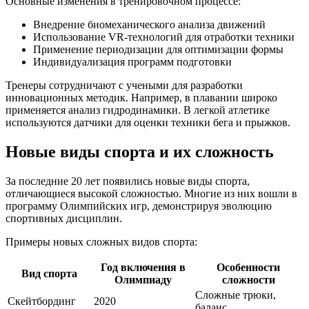
Основные изменения в тренировочном процессе:
Внедрение биомеханического анализа движений
Использование VR-технологий для отработки техники
Применение периодизации для оптимизации формы
Индивидуализация программ подготовки
Тренеры сотрудничают с учеными для разработки
инновационных методик. Например, в плавании широко
применяется анализ гидродинамики. В легкой атлетике
используются датчики для оценки техники бега и прыжков.
Новые виды спорта и их сложность
За последние 20 лет появились новые виды спорта,
отличающиеся высокой сложностью. Многие из них вошли в
программу Олимпийских игр, демонстрируя эволюцию
спортивных дисциплин.
Примеры новых сложных видов спорта:
Год включения в
Особенности
Вид спорта
Олимпиаду
сложности
Сложные трюки,
Скейтбординг
2020
баланс