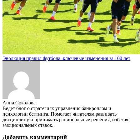
Эволюция правил футбола: ключевые изменения за 100 лет
Анна Соколова
Ведет блог о стратегиях управления банкроллом и
психологии беттинга. Помогает читателям развивать
дисциплину и принимать рациональные решения, избегая
эмоциональных ставок.
Добавить комментарий