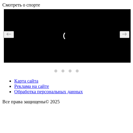
Смотреть о спорте
Карта сайта
Реклама на сайте
Обработка персональных данных
Все права защищены© 2025