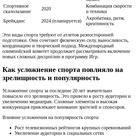
Спортивное
Комбинация скорости
2020
скалолазание
и техники
Акробатика, ритм,
Брейкданс
2024 (планируется)
креативность
Эти виды спорта требуют от атлетов разносторонней
подготовки. Они сочетают физическую силу, выносливость,
координацию и творческий подход. Международный
олимпийский комитет продолжает рассматривать включение
новых сложных дисциплин в программу Игр.
Как усложнение спорта повлияло на
зрелищность и популярность
Усложнение спорта за последние 20 лет значительно
повысило его зрелищность. Это привело к росту аудитории и
увеличению медиаправ. Сложные элементы и высокая
конкуренция привлекают внимание зрителей и спонсоров.
Влияние усложнения на популярность спорта:
Рост телевизионных рейтингов крупных соревнований
Увеличение аудитории в социальных сетях